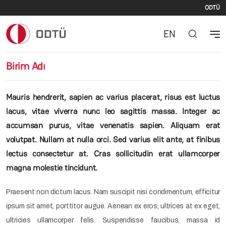
İki
Ana içeriğe atla
ODTÜ
EN
Birim Adı
Mauris hendrerit, sapien ac varius placerat, risus est luctus
lacus, vitae viverra nunc leo sagittis massa. Integer ac
accumsan purus, vitae venenatis sapien. Aliquam erat
volutpat. Nullam at nulla orci. Sed varius elit ante, at finibus
lectus consectetur at. Cras sollicitudin erat ullamcorper
magna molestie tincidunt.
Praesent non dictum lacus. Nam suscipit nisi condimentum, efficitur
ipsum sit amet, porttitor augue. Aenean ex eros, ultrices at ex eget,
ultricies ullamcorper felis. Suspendisse faucibus, massa id