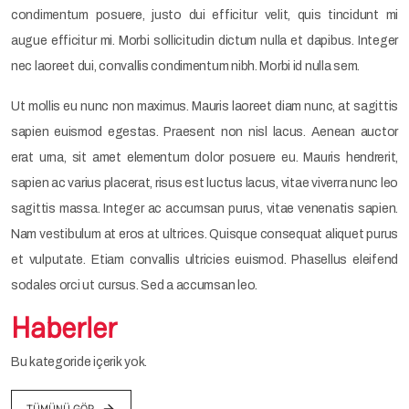
condimentum posuere, justo dui efficitur velit, quis tincidunt mi
augue efficitur mi. Morbi sollicitudin dictum nulla et dapibus. Integer
nec laoreet dui, convallis condimentum nibh. Morbi id nulla sem.
Ut mollis eu nunc non maximus. Mauris laoreet diam nunc, at sagittis
sapien euismod egestas. Praesent non nisl lacus. Aenean auctor
erat urna, sit amet elementum dolor posuere eu. Mauris hendrerit,
sapien ac varius placerat, risus est luctus lacus, vitae viverra nunc leo
sagittis massa. Integer ac accumsan purus, vitae venenatis sapien.
Nam vestibulum at eros at ultrices. Quisque consequat aliquet purus
et vulputate. Etiam convallis ultricies euismod. Phasellus eleifend
sodales orci ut cursus. Sed a accumsan leo.
Haberler
Bu kategoride içerik yok.