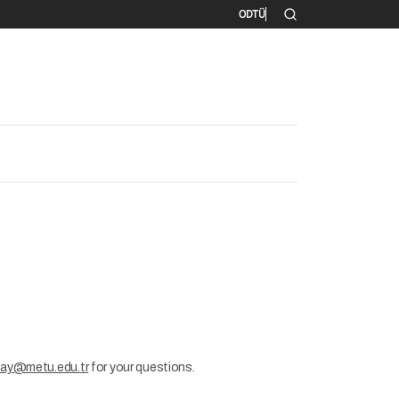
İkincil menü
ODTÜ
ay@metu.edu.tr
for your questions.