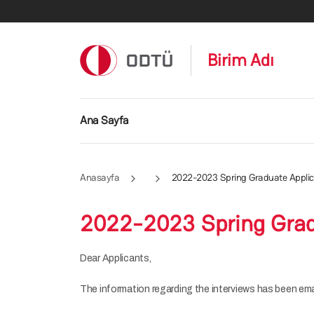
Ana içeriğe atla
Birim Adı
Ana gezinti menüsü
Ana Sayfa
Anasayfa
2022-2023 Spring Graduate Applica
2022-2023 Spring Gradu
Dear Applicants,
The information regarding the interviews has been emai