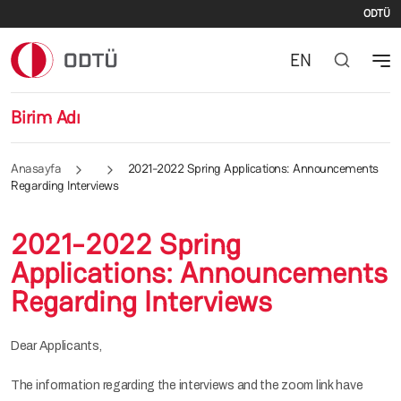
İki
Ana içeriğe atla
ODTÜ
EN
Birim Adı
Anasayfa
2021-2022 Spring Applications: Announcements
Regarding Interviews
2021-2022 Spring
Applications: Announcements
Regarding Interviews
Dear Applicants,
The information regarding the interviews and the zoom link have